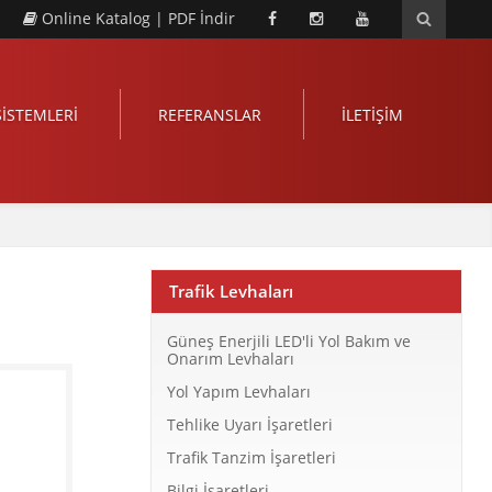
Online Katalog
|
PDF İndir
SİSTEMLERİ
REFERANSLAR
İLETİŞİM
Trafik Levhaları
Güneş Enerjili LED'li Yol Bakım ve
Onarım Levhaları
Yol Yapım Levhaları
Tehlike Uyarı İşaretleri
Trafik Tanzim İşaretleri
Bilgi İşaretleri