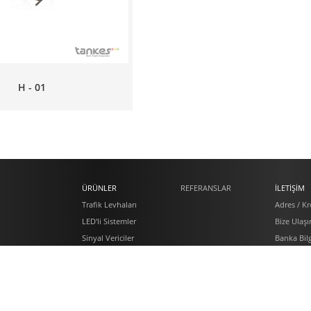
H - 01
ÜRÜNLER
REFERANSLAR
İLETİŞİM
Trafik Levhaları
Adres / Kr
n
LED'li Sistemler
Bize Ulaşı
Sinyal Vericiler
Banka Bilg
alarımız
Yol Güvenliği
Şirket Bilg
a Foto Galeri