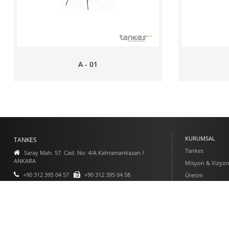
A - 01
KURUMSAL
TANKES
Tankes
Saray Mah. 57. Cad. No: 4/A Kahramankazan /
ANKARA
Misyon & Vizyo
+90 312 395 04 57
+90 312 395 04 58
Üretim
Belge ve Sertifik
+90 533 591 03 73
Proje & Uygulam
tankes@tankes.com.tr
Online Katalog