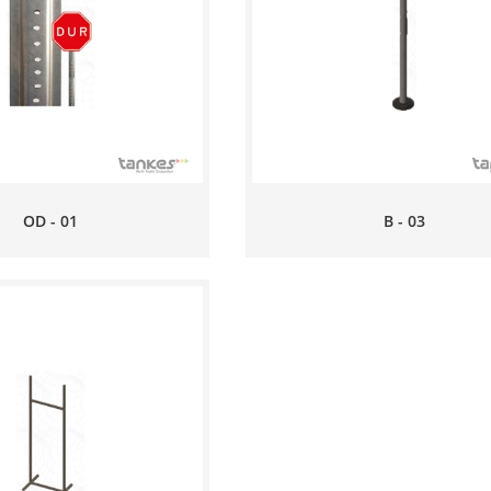
OD - 01
B - 03