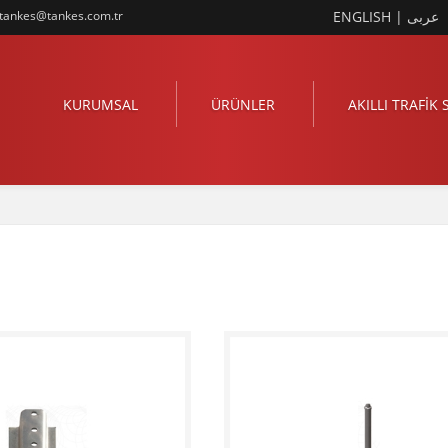
tankes@tankes.com.tr
ENGLISH
|
عربى
KURUMSAL
ÜRÜNLER
AKILLI TRAFİK 