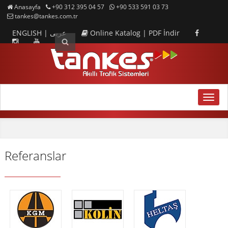
Anasayfa
+90 312 395 04 57
+90 533 591 03 73
tankes@tankes.com.tr
ENGLISH
|
عربى
Online Katalog
|
PDF İndir
MENU
Referanslar