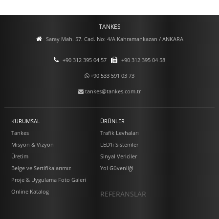
TANKES
Saray Mah. 57. Cad. No: 4/A Kahramankazan / ANKARA
+90 312 395 04 57
+90 312 395 04 58
+90 533 591 03 73
tankes@tankes.com.tr
KURUMSAL
ÜRÜNLER
Tankes
Trafik Levhaları
Misyon & Vizyon
LED'li Sistemler
Üretim
Sinyal Vericiler
Belge ve Sertifikalarımız
Yol Güvenliği
Proje & Uygulama Foto Galeri
Online Katalog
REFERANSLAR