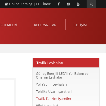
Online Katalog
|
PDF İndir
SİSTEMLERİ
REFERANSLAR
İLETİŞİM
Trafik Levhaları
Güneş Enerjili LED'li Yol Bakım ve
Onarım Levhaları
Yol Yapım Levhaları
Tehlike Uyarı İşaretleri
Trafik Tanzim İşaretleri
Bilgi İşaretleri