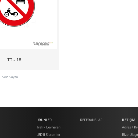
TT - 18
Son Sayfa
ÜRÜNLER
REFERANSLAR
İLETİŞİM
Trafik Levhaları
Adres / Kr
n
LED'li Sistemler
Bize Ulaşı