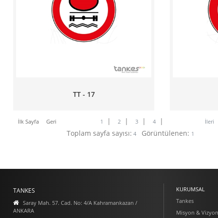
TT - 17
|
|
|
|
İlk Sayfa
Geri
1
2
3
4
İleri
Toplam sayfa sayısı:
Görüntülenen:
4
1
KURUMSAL
TANKES
Tankes
Saray Mah. 57. Cad. No: 4/A Kahramankazan /
ANKARA
Misyon & Vizyo