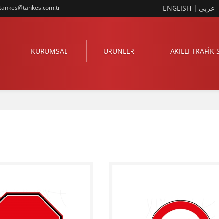
tankes@tankes.com.tr
ENGLISH
|
عربى
KURUMSAL
ÜRÜNLER
AKILLI TRAFİK 