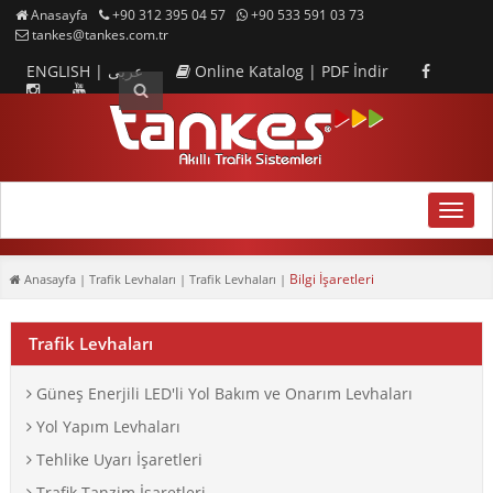
Anasayfa
+90 312 395 04 57
+90 533 591 03 73
tankes@tankes.com.tr
ENGLISH
|
عربى
Online Katalog
|
PDF İndir
MENU
Bilgi İşaretleri
Anasayfa
| Trafik Levhaları | Trafik Levhaları |
Trafik Levhaları
Güneş Enerjili LED'li Yol Bakım ve Onarım Levhaları
Yol Yapım Levhaları
Tehlike Uyarı İşaretleri
Trafik Tanzim İşaretleri