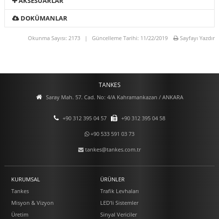
AKSESUARLAR
DOKÜMANLAR
Okunma Sayısı: 2173 | Güncelleme Tarihi: 11/22/2019
Sayfayı Yazdır
TANKES
Saray Mah. 57. Cad. No: 4/A Kahramankazan / ANKARA
+90 312 395 04 57
+90 312 395 04 58
+90 533 591 03 73
tankes@tankes.com.tr
KURUMSAL
ÜRÜNLER
Tankes
Trafik Levhaları
Misyon & Vizyon
LED'li Sistemler
Üretim
Sinyal Vericiler