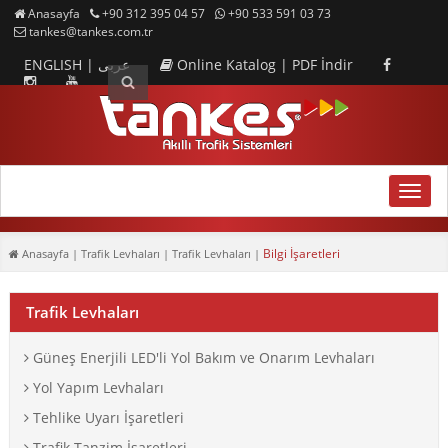
Anasayfa
+90 312 395 04 57
+90 533 591 03 73
tankes@tankes.com.tr
ENGLISH
|
عربى
Online Katalog
|
PDF İndir
MENU
Bilgi İşaretleri
Anasayfa
| Trafik Levhaları | Trafik Levhaları |
Trafik Levhaları
Güneş Enerjili LED'li Yol Bakım ve Onarım Levhaları
Yol Yapım Levhaları
Tehlike Uyarı İşaretleri
Trafik Tanzim İşaretleri