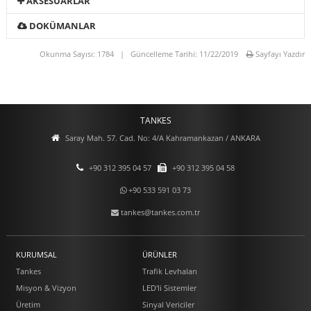
AKSESUARLAR
DOKÜMANLAR
Okunma Sayısı: 1784 | Güncelleme Tarihi: 11/22/2019
Sayfayı Yazdır
TANKES
Saray Mah. 57. Cad. No: 4/A Kahramankazan / ANKARA
+90 312 395 04 57
+90 312 395 04 58
+90 533 591 03 73
tankes@tankes.com.tr
KURUMSAL
ÜRÜNLER
Tankes
Trafik Levhaları
Misyon & Vizyon
LED'li Sistemler
Üretim
Sinyal Vericiler